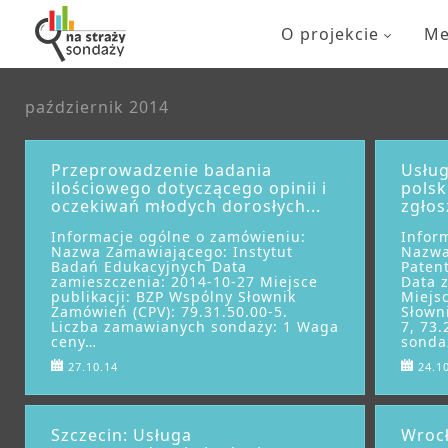
O projekcie
Me
październik 2014
Przeprowadzenie badania
Usłu
ilościowego dotyczącego opinii i
polsk
oczekiwań młodych dorosłych...
zgłos
Informacje ogólne o zamówieniu:
Infor
Nazwa Zamawiającego: Instytut
Nazwa
Badań Edukacyjnych Data
Patent
zamieszczenia: 2014-10-27 Miejsce
Data 
publikacji: BZP Wspólny Słownik
Miejs
Zamówień (CPV): 79.31.50.00-5.
Słown
Liczba zamawianych sondaży: 1 Waga
7, 73
ceny…
sonda
27.10.14
24.1
Szczecin: Usługa
Wrocł