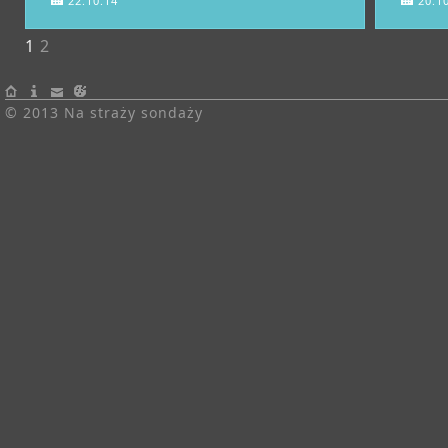
22.10.14
20.1
1
2
© 2013 Na straży sondaży