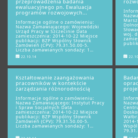
przeprowadzenia badania
rozwo
ewaluacyjnego pn. Ewaluacja
Infor
programów rozwojowych...
Nazwa
Marsz
Informacje ogólne o zamówieniu:
Dolnoś
Nazwa Zamawiającego: Wojewódzki
Słowa
Urząd Pracy w Szczecinie Data
woj. d
zamieszczenia: 2014-10-22 Miejsce
zamie
publikacji: BZP Wspólny Słownik
publi
Zamówień (CPV): 79.31.50.00-5.
Liczba zamawianych sondaży: 1…
22.10.14
22.1
Kształtowanie zaangażowania
Badan
pracowników w kontekście
opra
zarządzania różnorodnością
proje
Informacje ogólne o zamówieniu:
Infor
Nazwa Zamawiającego: Instytut Pracy
Nazwa
i Spraw Socjalnych Data
Centr
zamieszczenia: 2014-10-22 Miejsce
Dosko
publikacji: BZP Wspólny Słownik
Wałbr
Zamówień (CPV): 79.31.50.00-5.
2014-1
Liczba zamawianych sondaży: 1…
Wspól
79.31